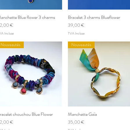
anchette Blue flower 3 charms
Aperçu rapide
Bracelet 3 charms Blueflower
Aperçu rapide
rix
Prix
2,00 €
39,00 €
VA Incluse
TVA Incluse
Nouveautés
Nouveautés
racelet chouchou Blue Flower
Aperçu rapide
Manchette Gaïa
Aperçu rapide
rix
Prix
2,00 €
35,00 €