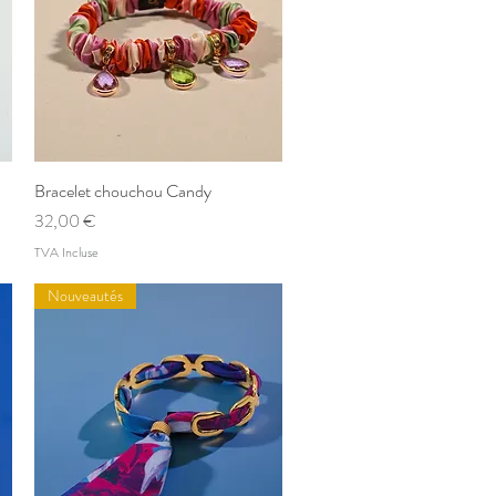
Bracelet chouchou Candy
Aperçu rapide
Prix
32,00 €
TVA Incluse
Nouveautés