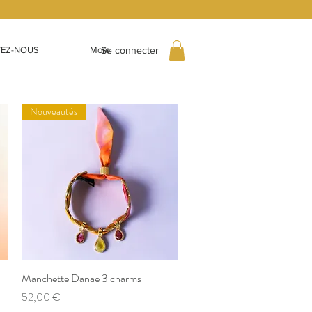
Se connecter
EZ-NOUS
More
Nouveautés
Manchette Danae 3 charms
Aperçu rapide
Prix
52,00 €