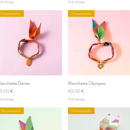
VA Incluse
TVA Incluse
Nouveautés
Nouveautés
anchette Danae
Aperçu rapide
Manchette Olympias
Aperçu rapide
rix
Prix
3,00 €
43,00 €
VA Incluse
TVA Incluse
Nouveautés
Nouveautés