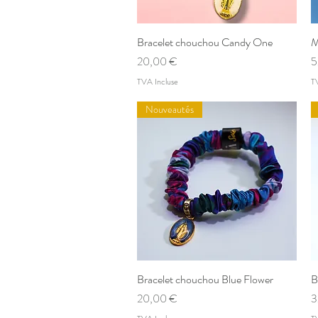
Bracelet chouchou Candy One
Aperçu rapide
M
Prix
P
20,00 €
5
TVA Incluse
T
Nouveautés
Bracelet chouchou Blue Flower
Aperçu rapide
B
Prix
P
20,00 €
3