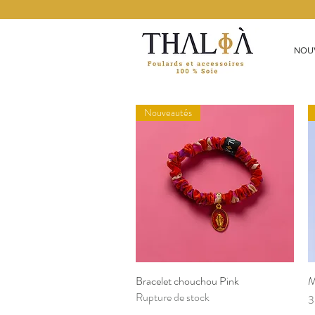
NOU
Nouveautés
Bracelet chouchou Pink
Aperçu rapide
M
Rupture de stock
P
3