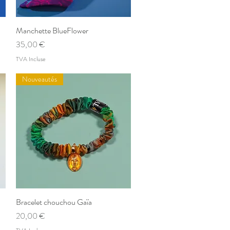
Manchette BlueFlower
Aperçu rapide
Prix
35,00 €
TVA Incluse
Nouveautés
Bracelet chouchou Gaïa
Aperçu rapide
Prix
20,00 €