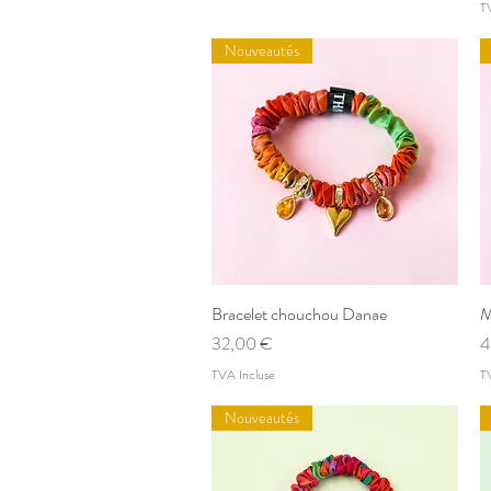
T
Nouveautés
Bracelet chouchou Danae
Aperçu rapide
M
Prix
P
32,00 €
4
TVA Incluse
T
Nouveautés