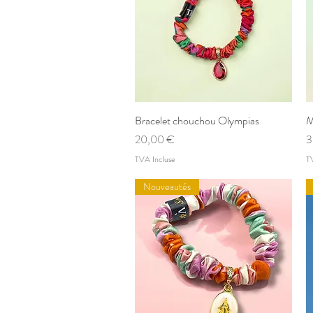
Bracelet chouchou Olympias
Aperçu rapide
M
Prix
P
20,00 €
3
TVA Incluse
T
Nouveautés