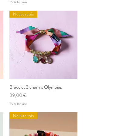
TVA Incluse
Nouveautés
Bracelet 3 charms Olympias
Aperçu rapide
Prix
39,00 €
TVA Incluse
Nouveautés