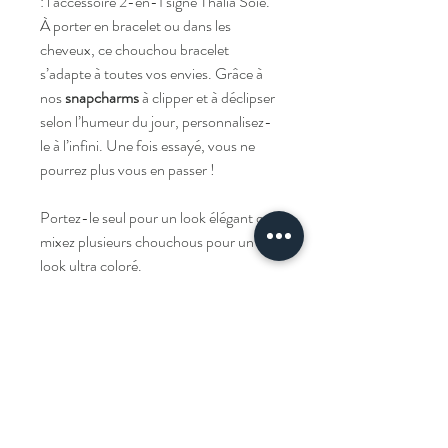
: l’accessoire 2-en-1 signé Thalia Soie.
À porter en bracelet ou dans les
cheveux, ce chouchou bracelet
s’adapte à toutes vos envies. Grâce à
nos
snapcharms
à clipper et à déclipser
selon l’humeur du jour, personnalisez-
le à l’infini. Une fois essayé, vous ne
pourrez plus vous en passer !
Portez-le seul pour un look élégant ou
mixez plusieurs chouchous pour un
look ultra coloré.
Livraison
Livraison offerte à partir de 100€ d'achat.
Composition
Nos chouchous sont confectionnés
en soie
Entretien
de mûrier
.