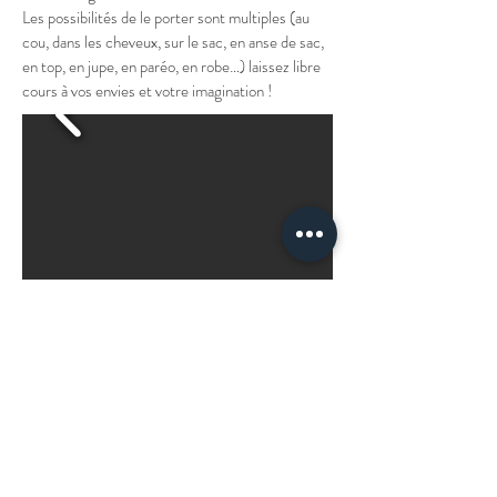
Les possibilités de le porter sont multiples (au
cou, dans les cheveux, sur le sac, en anse de sac,
en top, en jupe, en paréo, en robe…) laissez libre
cours à vos envies et votre imagination !
Comment porter son foulard ?
Lavage et entretien
Retours et remboursements