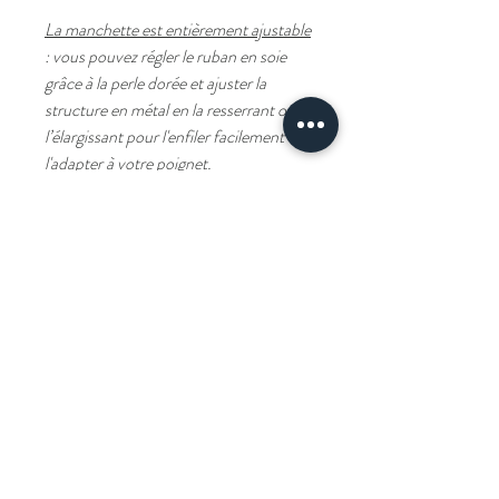
La manchette est entièrement ajustable
: vous pouvez régler le ruban en soie
grâce à la perle dorée et ajuster la
structure en métal en la resserrant ou
l’élargissant pour l'enfiler facilement et
l'adapter à votre poignet.
Livraison
Livraison offerte à partir de 100€ d'achat.
Composition
-Ruban 100% soie
-Manchette acier inoxydable
Comment porter son foulard ?