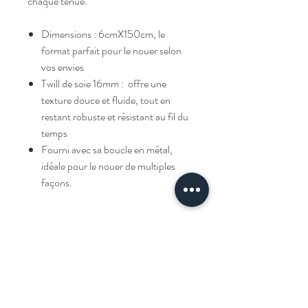
chaque tenue.
Dimensions : 6cmX150cm, le
format parfait pour le nouer selon
vos envies
Twill de soie 16mm : offre une
texture douce et fluide, tout en
restant robuste et résistant au fil du
temps
Fourni avec sa boucle en métal,
idéale pour le nouer de multiples
façons.
Livraison
Livraison offerte à partir de 100€ d'achats.
Composition et entretien
100% twill de soie 16mommes.
Comment le porter
Nettoyage à la main conseillé.