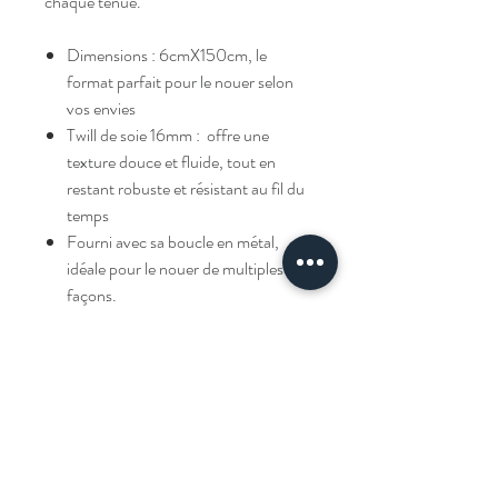
chaque tenue.
Dimensions : 6cmX150cm, le
format parfait pour le nouer selon
vos envies
Twill de soie 16mm : offre une
texture douce et fluide, tout en
restant robuste et résistant au fil du
temps
Fourni avec sa boucle en métal,
idéale pour le nouer de multiples
façons.
Livraison
Livraison offerte à partir de 100€ d'achats.
Composition et entretien
100% twill de soie 16mommes.
Comment le porter
Nettoyage à la main conseillé.