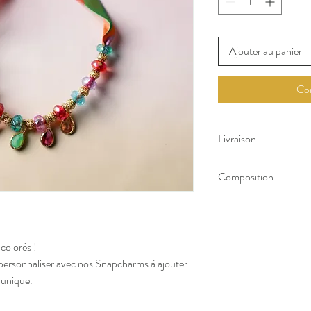
Ajouter au panier
Co
Livraison
Livraison offerte à part
Composition
-
Ruban:
100% soie (
twi
substance nocive)
 colorés !
-Bijoux dorés: acier ino
-Perles: résine
es personnaliser avec nos Snapcharms à ajouter
-Charms: laiton plaqué 
 unique.