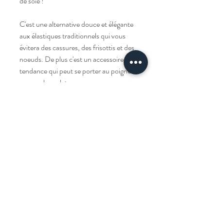
de soie !
C'est une alternative douce et élégante
aux élastiques traditionnels qui vous
évitera des cassures, des frisottis et des
noeuds. De plus c'est un accessoire
tendance qui peut se porter au poignet
comme bracelet.
Livraison
Livraison offerte à partir de 100€ d'achats.
Composition et entretien
100% satin de soie. Nettoyage à la main
conseillé.
Comment porter son foulard ?