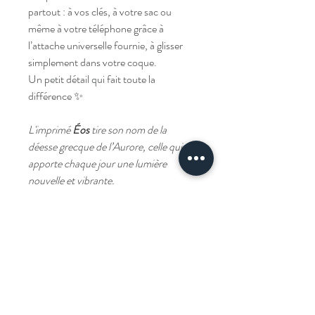
partout : à vos clés, à votre sac ou
même à votre téléphone grâce à
l’attache universelle fournie, à glisser
simplement dans votre coque.
Un petit détail qui fait toute la
différence ✨
L'imprimé
Éos
tire son nom de la
déesse grecque de l’Aurore, celle qui
apporte chaque jour une lumière
nouvelle et vibrante.
Il mêle des tons rose, orange et violet
comme un lever de soleil flamboyant.
Livraison
Livraison offerte à partir de 100€ d'achat.
Composition