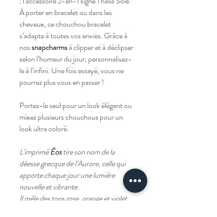
: l’accessoire 2-en-1 signé Thalia Soie.
À porter en bracelet ou dans les
cheveux, ce chouchou bracelet
s’adapte à toutes vos envies. Grâce à
nos
snapcharms
à clipper et à déclipser
selon l’humeur du jour, personnalisez-
le à l’infini. Une fois essayé, vous ne
pourrez plus vous en passer !
Portez-le seul pour un look élégant ou
mixez plusieurs chouchous pour un
look ultra coloré.
L'imprimé
Éos
tire son nom de la
déesse grecque de l’Aurore, celle qui
apporte chaque jour une lumière
nouvelle et vibrante.
Il mêle des tons rose, orange et violet
comme un lever de soleil flamboyant.